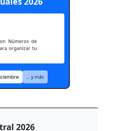
uales 2026
 con Números de
ara organizar tu
iciembre
... y más
tral 2026