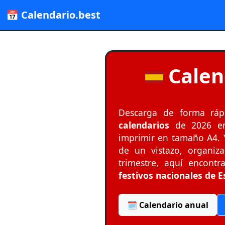
📅 Calendario.best
Calen
Descarga de forma ráp
calendarios
de 2026 e
imprimir en tamaño A4. Y
de un vistazo, organiz
trimestre, aquí encontra
festivos nacionales de
🗓️ Calendario anual