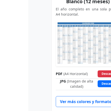
Blanco (12 meses)
El año completo en una sola p
A4 horizontal.
PDF
(A4 Horizontal)
Desca
JPG
(Imagen de alta
Desca
calidad)
Ver más colores y format