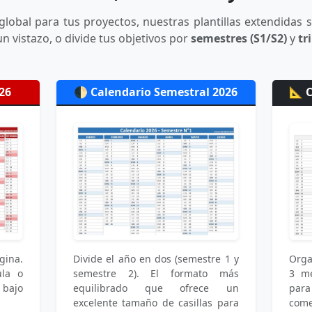
global para tus proyectos, nuestras plantillas extendidas s
un vistazo, o divide tus objetivos por
semestres (S1/S2)
y
tr
26
🌓 Calendario Semestral 2026
📐 
gina.
Divide el año en dos (semestre 1 y
Orga
ula o
semestre 2). El formato más
3 me
 bajo
equilibrado que ofrece un
par
excelente tamaño de casillas para
come