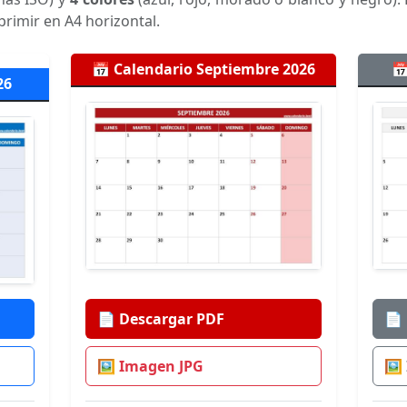
mprimir en A4 horizontal.
📅 Calendario Septiembre 2026
📅
26
📄 Descargar PDF
📄
🖼️ Imagen JPG
🖼