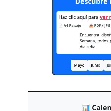
Descubre 
Haz clic aquí para
ver 
📄
A4 Paisaje
|
📥
PDF / JPG
Encuentra dise
Semana, todos p
día a día.
Mayo
Junio
Ju
📊 Calen