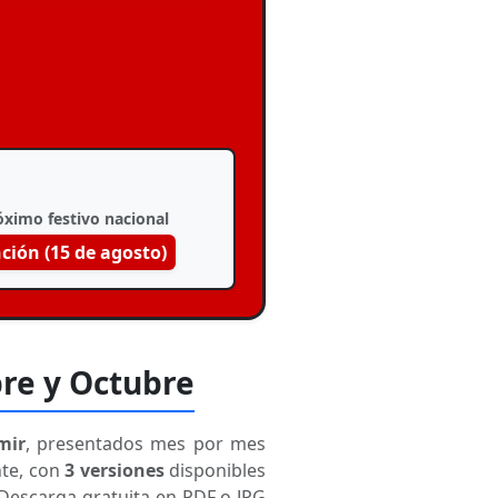
óximo festivo nacional
ción (15 de agosto)
re y Octubre
mir
, presentados mes por mes
nte, con
3 versiones
disponibles
 Descarga gratuita en PDF o JPG