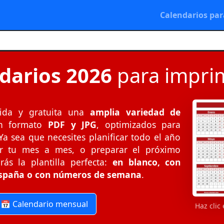
Calendarios par
darios 2026
para imprim
ida y gratuita una
amplia variedad de
n formato
PDF y JPG
, optimizados para
a sea que necesites planificar todo el año
ar tu mes a mes, o preparar el próximo
rás la plantilla perfecta:
en blanco, con
 España o con números de semana
.
📅 Calendario mensual
Haz clic