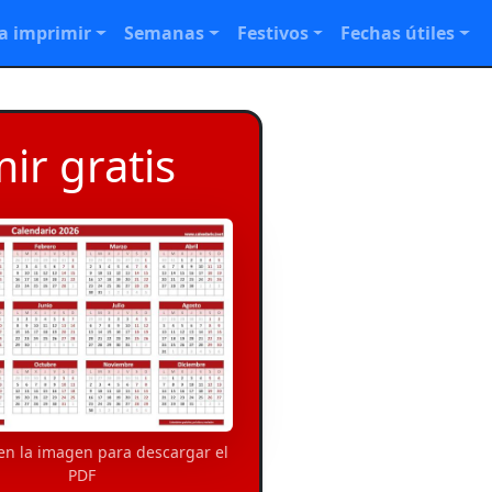
a imprimir
Semanas
Festivos
Fechas útiles
ir gratis
 en la imagen para descargar el
PDF