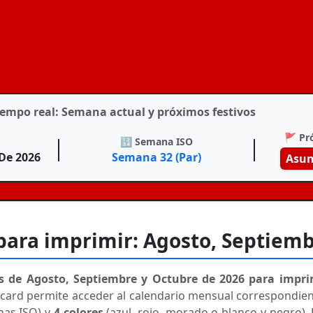
 tiempo real: Semana actual y próximos festivos
🚩 Pr
🔢 Semana ISO
 De 2026
Semana 32 (Par)
Asun
para imprimir: Agosto, Septiemb
s de Agosto, Septiembre y Octubre de 2026 para impri
da card permite acceder al calendario mensual correspondie
nas ISO) y
4 colores
(azul, rojo, morado o blanco y negro).