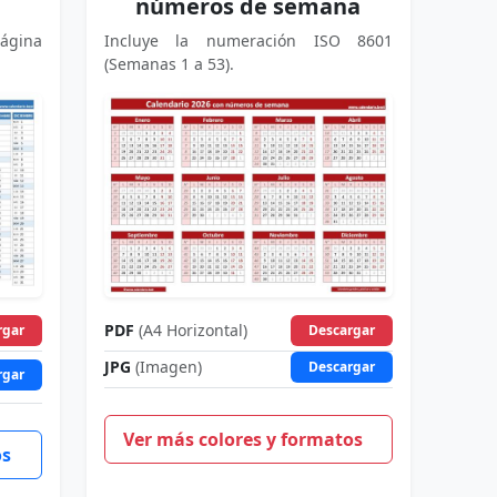
números de semana
ágina
Incluye la numeración ISO 8601
(Semanas 1 a 53).
PDF
(A4 Horizontal)
rgar
Descargar
JPG
(Imagen)
Descargar
rgar
Ver más colores y formatos
os